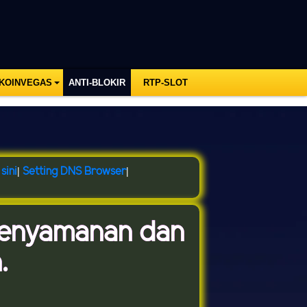
 KOINVEGAS
ANTI-BLOKIR
RTP-SLOT
sini
|
Setting DNS Browser
|
Kenyamanan dan
.