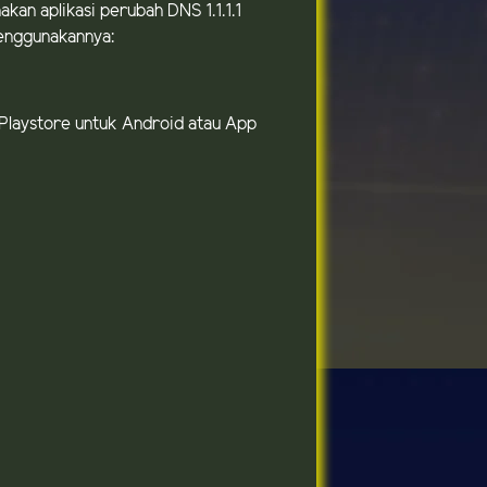
an aplikasi perubah DNS 1.1.1.1
menggunakannya:
e Playstore untuk Android atau App